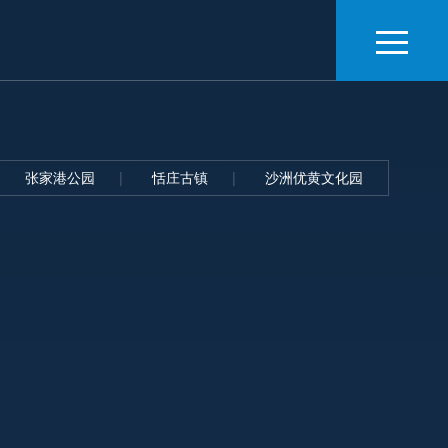
张家港公园
恬庄古镇
沙洲优黄文化园