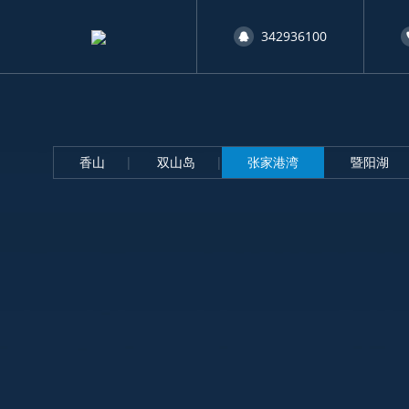
342936100
香山
双山岛
张家港湾
暨阳湖